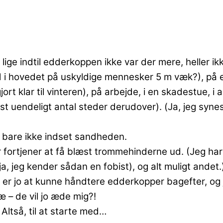
t, lige indtil edderkoppen ikke var der mere, heller
i hovedet på uskyldige mennesker 5 m væk?), på e
jort klar til vinteren), på arbejde, i en skadestue, i
uendeligt antal steder derudover). (Ja, jeg synes 
r bare ikke indset sandheden.
ier fortjener at få blæst trommehinderne ud. (Jeg 
ja, jeg kender sådan en fobist), og alt muligt andet.
t er jo at kunne håndtere edderkopper bagefter, og 
– de vil jo æde mig?!
Altså, til at starte med…