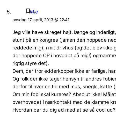
Mie
onsdag 17. april, 2013 @ 22:41
Jeg ville have skreget højt, længe og inderlig
stunt på en kongres (jamen den hoppede ned 
reddede mig), i mit drivhus (og det blev ikke g
der hoppede OP i hovedet på mig!) og nærmest 
rigtig styre det).
Dem, der tror edderkopper ikke er farlige, ha
Og folk der ikke tager hensyn til andres fob
derfor til hver en tid med mus, snegle, katte (
Om min fobi skal kureres? Absolut ikke! Måle
overhovedet i nærkontakt med de klamme kræ 
Hvordan bar du dig ad med at se så cool ud? 