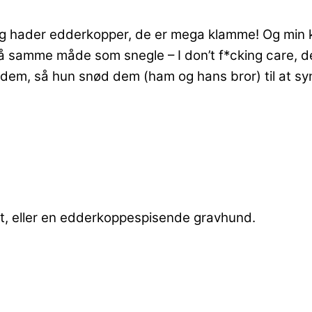
eg hader edderkopper, de er mega klamme! Og min k
 samme måde som snegle – I don’t f*cking care, de 
dem, så hun snød dem (ham og hans bror) til at syn
et, eller en edderkoppespisende gravhund.