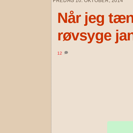
FREDAG 10. OKTOBER, 2014
Når jeg tæn
røvsyge ja
12