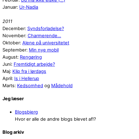
Januar:
Ur-Nadia
2011
December:
Syndsforladelse?
November:
Charmerende...
Oktober:
Alene på universitetet
September:
Min nye mobil
August:
Rengøring
Juni:
Fremtidigt arbejde?
Maj:
Klip fra i lørdags
April:
Is i Hellerup
Marts:
Kedsomhed
og
Mådehold
Jeg læser
Blogsbjerg
Hvor er alle de andre blogs blevet af!?
Blog arkiv