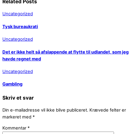
Related Posts
Uncategorized
Tysk bureaukrati
Uncategorized
Det er ikke helt så afslappende at flytte til udlandet, som jeg
havde regnet med
Uncategorized
Gambling
Skriv et svar
Din e-mailadresse vil ikke blive publiceret.
Krævede felter er
markeret med
*
Kommentar
*