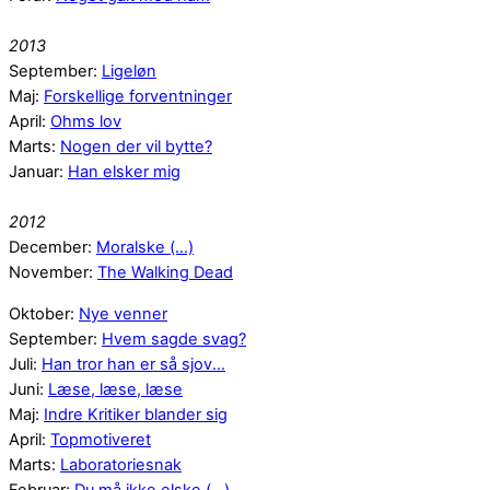
2013
September:
Ligeløn
Maj:
Forskellige forventninger
April:
Ohms lov
Marts:
Nogen der vil bytte?
Januar:
Han elsker mig
2012
December:
Moralske (...)
November:
The Walking Dead
Oktober:
Nye venner
September:
Hvem sagde svag?
Juli:
Han tror han er så sjov...
Juni:
Læse, læse, læse
Maj:
Indre Kritiker blander sig
April:
Topmotiveret
Marts:
Laboratoriesnak
Februar:
Du må ikke elske (...)