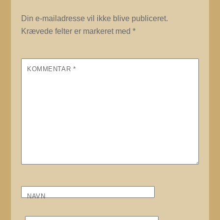
Din e-mailadresse vil ikke blive publiceret.
Krævede felter er markeret med
*
KOMMENTAR
*
NAVN