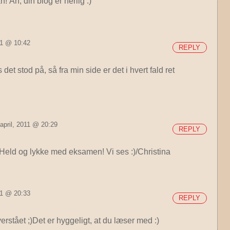
 Åh, din blog er herlig :)
11 @ 10:42
REPLY
t stod på, så fra min side er det i hvert fald ret
april, 2011 @ 20:29
REPLY
) Held og lykke med eksamen! Vi ses :)/Christina
11 @ 20:33
REPLY
verstået ;)Det er hyggeligt, at du læser med :)