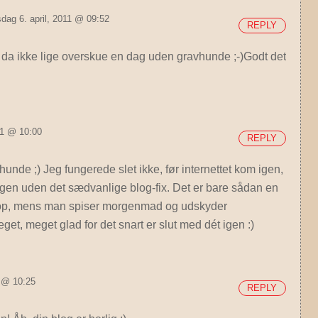
dag 6. april, 2011 @ 09:52
REPLY
e da ikke lige overskue en dag uden gravhunde ;-)Godt det
!
11 @ 10:00
REPLY
nde ;) Jeg fungerede slet ikke, før internettet kom igen,
agen uden det sædvanlige blog-fix. Det er bare sådan en
 op, mens man spiser morgenmad og udskyder
, meget glad for det snart er slut med dét igen :)
1 @ 10:25
REPLY