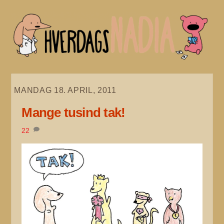
Skip
to
content
MANDAG 18. APRIL, 2011
Mange tusind tak!
22