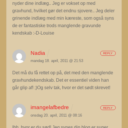
nyder dine indlæg.. Jeg er vokset op med
gravhund, hvilket gør det endnu sjovere.. Jeg deler
grinende indlæg med min kæreste, som også syns
de er fantastiske trods manglende gravunde
kendskab :-D-Louise
Nadia
REPLY
mandag 18. april, 2011 @ 21:53
Det må du få rettet op på, det med den manglende
gravhundekendskab. Det er essentiel viden han
går glip af! ;)Og selv tak, hvor er det sødt skrevet!
imangelafbedre
REPLY
onsdag 20. april, 2011 @ 08:16
Ihh, hvor er du sød! Jeg synes din blog er super