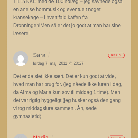
TILLYKKE med de 100indlæg – jeg savnede også
en anelse hornmusik og eventuelt noget
kransekage – i hvert fald kaffen fra
Dronningen!Men så er det jo godt at man har sine
læsere!
Sara
REPLY
lørdag 7. maj, 2011 @ 20:27
Det er da slet ikke sært. Det er kun godt at vide,
hvad man har brug for. (jeg nåede ikke luren i dag,
da Alma og Maria kun sov til middag 1 time). Men
det var rigtig hyggeligt (jeg husker også den gang
vi tog middagslure sammen.. Åh, søde
gymnasietid)
Nadia
REPLY