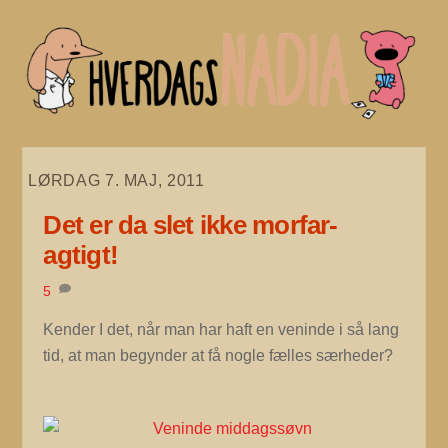
Skip
to
content
LØRDAG 7. MAJ, 2011
Det er da slet ikke morfar-
agtigt!
5
Kender I det, når man har haft en veninde i så lang
tid, at man begynder at få nogle fælles særheder?