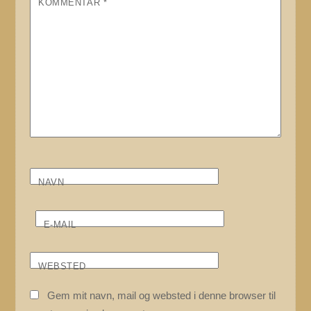
KOMMENTAR
*
NAVN
E-MAIL
WEBSTED
Gem mit navn, mail og websted i denne browser til