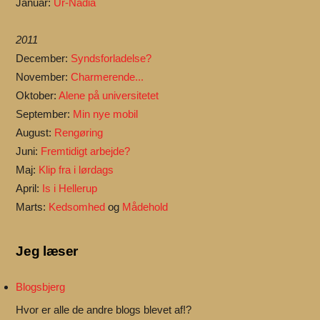
Januar:
Ur-Nadia
2011
December:
Syndsforladelse?
November:
Charmerende...
Oktober:
Alene på universitetet
September:
Min nye mobil
August:
Rengøring
Juni:
Fremtidigt arbejde?
Maj:
Klip fra i lørdags
April:
Is i Hellerup
Marts:
Kedsomhed
og
Mådehold
Jeg læser
Blogsbjerg
Hvor er alle de andre blogs blevet af!?