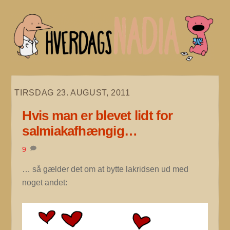
Skip
to
content
TIRSDAG 23. AUGUST, 2011
Hvis man er blevet lidt for
salmiakafhængig…
9
… så gælder det om at bytte lakridsen ud med
noget andet: