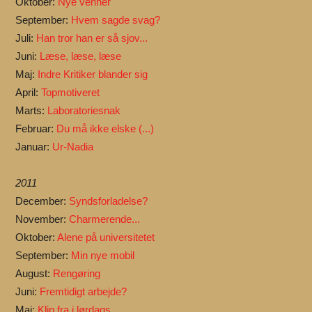
Oktober:
Nye venner
September:
Hvem sagde svag?
Juli:
Han tror han er så sjov...
Juni:
Læse, læse, læse
Maj:
Indre Kritiker blander sig
April:
Topmotiveret
Marts:
Laboratoriesnak
Februar:
Du må ikke elske (...)
Januar:
Ur-Nadia
2011
December:
Syndsforladelse?
November:
Charmerende...
Oktober:
Alene på universitetet
September:
Min nye mobil
August:
Rengøring
Juni:
Fremtidigt arbejde?
Maj:
Klip fra i lørdags