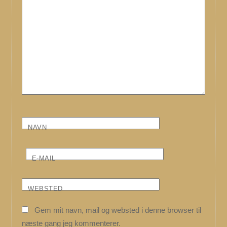
NAVN
E-MAIL
WEBSTED
Gem mit navn, mail og websted i denne browser til
næste gang jeg kommenterer.