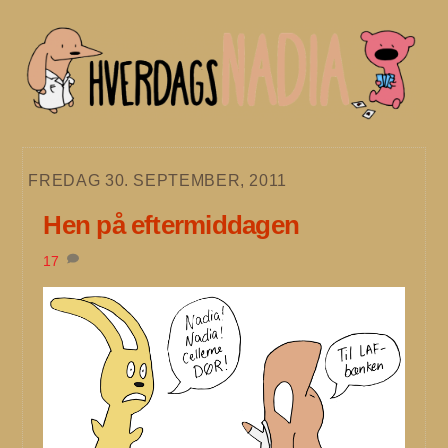
Skip
to
content
FREDAG 30. SEPTEMBER, 2011
Hen på eftermiddagen
17