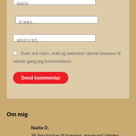
NAVN
E-MAIL
WEBSTED
Gem mit navn, mail og websted i denne browser til
næste gang jeg kommenterer.
Om mig
Nadia D.
36-årig forsker til hverdag, gravhund i fritiden.