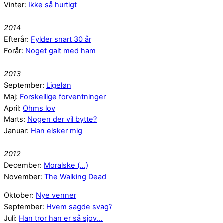
Vinter:
Ikke så hurtigt
2014
Efterår:
Fylder snart 30 år
Forår:
Noget galt med ham
2013
September:
Ligeløn
Maj:
Forskellige forventninger
April:
Ohms lov
Marts:
Nogen der vil bytte?
Januar:
Han elsker mig
2012
December:
Moralske (...)
November:
The Walking Dead
Oktober:
Nye venner
September:
Hvem sagde svag?
Juli:
Han tror han er så sjov...