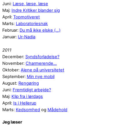
Juni:
Læse, læse, læse
Maj:
Indre Kritiker blander sig
April:
Topmotiveret
Marts:
Laboratoriesnak
Februar:
Du må ikke elske (...)
Januar:
Ur-Nadia
2011
December:
Syndsforladelse?
November:
Charmerende...
Oktober:
Alene på universitetet
September:
Min nye mobil
August:
Rengøring
Juni:
Fremtidigt arbejde?
Maj:
Klip fra i lørdags
April:
Is i Hellerup
Marts:
Kedsomhed
og
Mådehold
Jeg læser