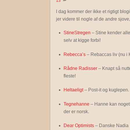
13
I dag kommer der ikke et rigtigt blo
jer videre til nogle af de andre sjov
StineStregen
– Stine kender alle
selv at kigge forbi!
Rebecca’s
– Rebaccas liv (nu i 
Rådne Radisser
– Knapt så nutt
fleste!
Heltaeligt
– Post-it og kuglepen. 
Tegnehanne
– Hanne kan noget me
der er norsk.
Dear Optimists
– Danske Nadia b