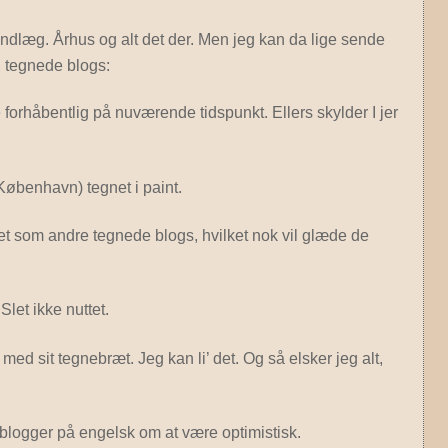
gindlæg. Århus og alt det der. Men jeg kan da lige sende
e, tegnede blogs:
 forhåbentlig på nuværende tidspunkt. Ellers skylder I jer
København) tegnet i paint.
et som andre tegnede blogs, hvilket nok vil glæde de
Slet ikke nuttet.
d sit tegnebræt. Jeg kan li’ det. Og så elsker jeg alt,
logger på engelsk om at være optimistisk.