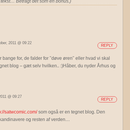
 tekst… Betragt det som en bonus.)
ober, 2011 @ 09:22
REPLY
 bange for, de falder for "døve øren" eller hvad vi skal
egnet blog – gæt selv hvilken.. :)Håber, du nyder Århus og
 2011 @ 09:27
REPLY
p://satwcomic.com/
som også er en tegnet blog. Den
skandinavere og resten af verden…