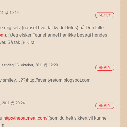
011 @ 10:14
REPLY
ve mig selv (uanset hvor tacky det føles) på Den Lille
com
). :)Jeg elsker Tegnehanne! har ikke besøgt hendes
er. Så tak ;)- Kira
søndag 16. oktober, 2011 @ 12:29
REPLY
ov smiley…??)http://eventyretom.blogspot.com
r, 2011 @ 20:24
REPLY
nu
http://theoatmeal.com/
(som du helt sikkert vil kunne
lf)