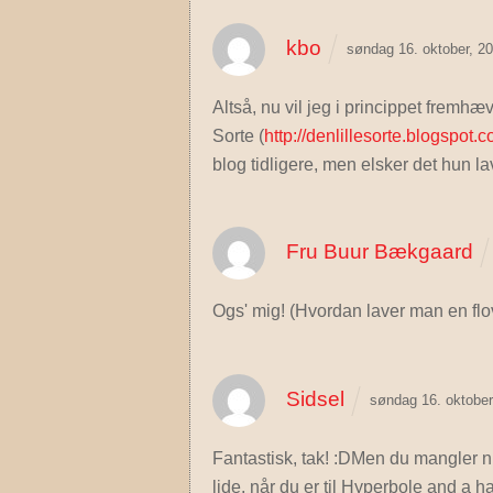
kbo
søndag 16. oktober, 2
Altså, nu vil jeg i princippet fremhæ
Sorte (
http://denlillesorte.blogspot.
blog tidligere, men elsker det hun lav
Fru Buur Bækgaard
Ogs' mig! (Hvordan laver man en fl
Sidsel
søndag 16. oktobe
Fantastisk, tak! :DMen du mangler 
lide, når du er til Hyperbole and a ha