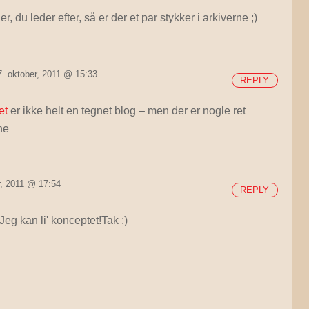
, du leder efter, så er der et par stykker i arkiverne ;)
. oktober, 2011 @ 15:33
REPLY
et
er ikke helt en tegnet blog – men der er nogle ret
ne
, 2011 @ 17:54
REPLY
Jeg kan li' konceptet!Tak :)