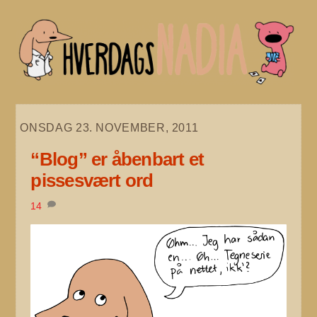
Skip
to
content
ONSDAG 23. NOVEMBER, 2011
“Blog” er åbenbart et
pissesvært ord
14