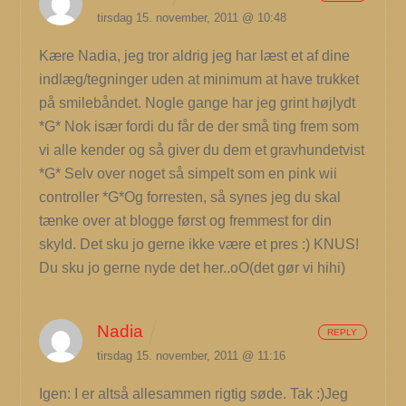
tirsdag 15. november, 2011 @ 10:48
Kære Nadia, jeg tror aldrig jeg har læst et af dine
indlæg/tegninger uden at minimum at have trukket
på smilebåndet. Nogle gange har jeg grint højlydt
*G* Nok især fordi du får de der små ting frem som
vi alle kender og så giver du dem et gravhundetvist
*G* Selv over noget så simpelt som en pink wii
controller *G*Og forresten, så synes jeg du skal
tænke over at blogge først og fremmest for din
skyld. Det sku jo gerne ikke være et pres :) KNUS!
Du sku jo gerne nyde det her..oO(det gør vi hihi)
Nadia
REPLY
tirsdag 15. november, 2011 @ 11:16
Igen: I er altså allesammen rigtig søde. Tak :)Jeg