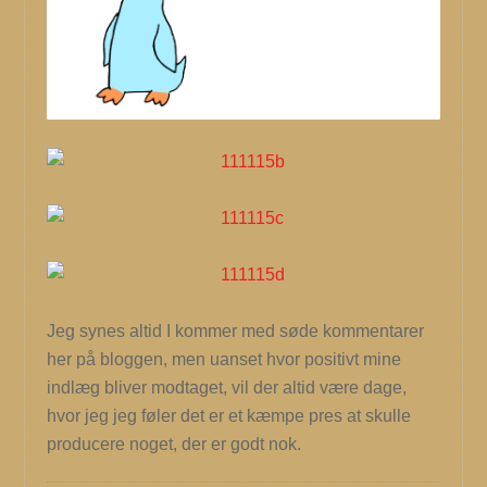
Jeg synes altid I kommer med søde kommentarer
her på bloggen, men uanset hvor positivt mine
indlæg bliver modtaget, vil der altid være dage,
hvor jeg jeg føler det er et kæmpe pres at skulle
producere noget, der er godt nok.