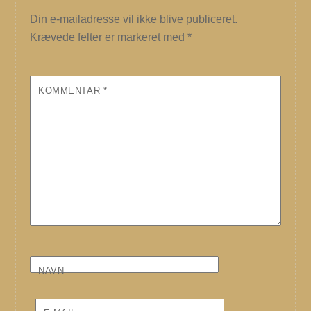
Din e-mailadresse vil ikke blive publiceret.
Krævede felter er markeret med
*
KOMMENTAR
*
NAVN