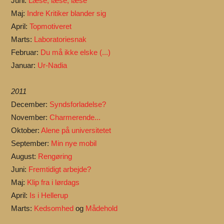
Juni:
Læse, læse, læse
Maj:
Indre Kritiker blander sig
April:
Topmotiveret
Marts:
Laboratoriesnak
Februar:
Du må ikke elske (...)
Januar:
Ur-Nadia
2011
December:
Syndsforladelse?
November:
Charmerende...
Oktober:
Alene på universitetet
September:
Min nye mobil
August:
Rengøring
Juni:
Fremtidigt arbejde?
Maj:
Klip fra i lørdags
April:
Is i Hellerup
Marts:
Kedsomhed
og
Mådehold