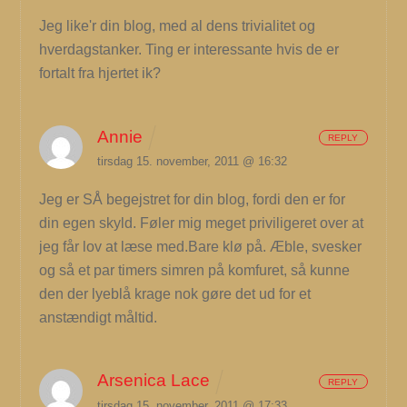
Jeg like'r din blog, med al dens trivialitet og
hverdagstanker. Ting er interessante hvis de er
fortalt fra hjertet ik?
Annie
REPLY
tirsdag 15. november, 2011 @ 16:32
Jeg er SÅ begejstret for din blog, fordi den er for
din egen skyld. Føler mig meget priviligeret over at
jeg får lov at læse med.Bare klø på. Æble, svesker
og så et par timers simren på komfuret, så kunne
den der lyeblå krage nok gøre det ud for et
anstændigt måltid.
Arsenica Lace
REPLY
tirsdag 15. november, 2011 @ 17:33