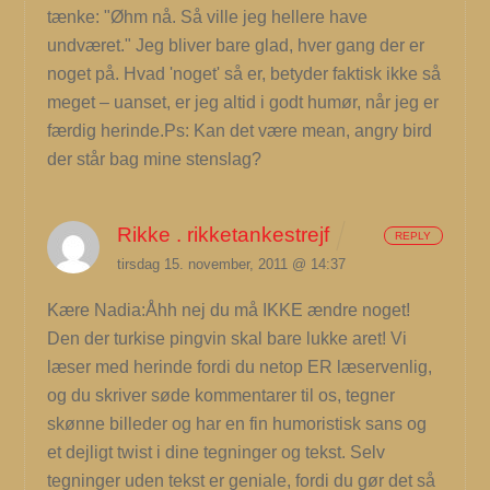
tænke: "Øhm nå. Så ville jeg hellere have
undværet." Jeg bliver bare glad, hver gang der er
noget på. Hvad 'noget' så er, betyder faktisk ikke så
meget – uanset, er jeg altid i godt humør, når jeg er
færdig herinde.Ps: Kan det være mean, angry bird
der står bag mine stenslag?
Rikke . rikketankestrejf
REPLY
tirsdag 15. november, 2011 @ 14:37
Kære Nadia:Åhh nej du må IKKE ændre noget!
Den der turkise pingvin skal bare lukke aret! Vi
læser med herinde fordi du netop ER læservenlig,
og du skriver søde kommentarer til os, tegner
skønne billeder og har en fin humoristisk sans og
et dejligt twist i dine tegninger og tekst. Selv
tegninger uden tekst er geniale, fordi du gør det så