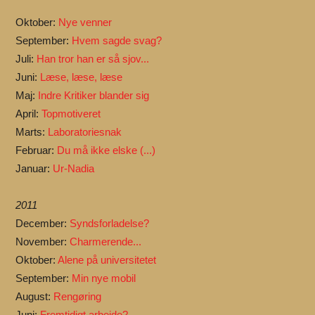
Oktober:
Nye venner
September:
Hvem sagde svag?
Juli:
Han tror han er så sjov...
Juni:
Læse, læse, læse
Maj:
Indre Kritiker blander sig
April:
Topmotiveret
Marts:
Laboratoriesnak
Februar:
Du må ikke elske (...)
Januar:
Ur-Nadia
2011
December:
Syndsforladelse?
November:
Charmerende...
Oktober:
Alene på universitetet
September:
Min nye mobil
August:
Rengøring
Juni:
Fremtidigt arbejde?