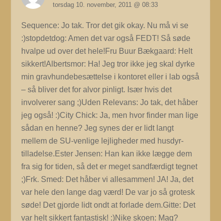
torsdag 10. november, 2011 @ 08:33
Sequence: Jo tak. Tror det gik okay. Nu må vi se
:)stopdetdog: Amen det var også FEDT! Så søde
hvalpe ud over det hele!Fru Buur Bækgaard: Helt
sikkert!Albertsmor: Ha! Jeg tror ikke jeg skal dyrke
min gravhundebesættelse i kontoret eller i lab også
– så bliver det for alvor pinligt. Især hvis det
involverer sang ;)Uden Relevans: Jo tak, det håber
jeg også! :)City Chick: Ja, men hvor finder man lige
sådan en henne? Jeg synes der er lidt langt
mellem de SU-venlige lejligheder med husdyr-
tilladelse.Ester Jensen: Han kan ikke lægge dem
fra sig for tiden, så det er meget sandfærdigt tegnet
;)Frk. Smed: Det håber vi allesammen! JA! Ja, det
var hele den lange dag værd! De var jo så grotesk
søde! Det gjorde lidt ondt at forlade dem.Gitte: Det
var helt sikkert fantastisk! :)Nike skoen: Mag?