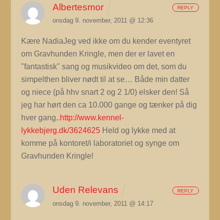
Albertesmor
REPLY
onsdag 9. november, 2011 @ 12:36
Kære NadiaJeg ved ikke om du kender eventyret
om Gravhunden Kringle, men der er lavet en
"fantastisk" sang og musikvideo om det, som du
simpelthen bliver nødt til at se… Både min datter
og niece (på hhv snart 2 og 2 1/0) elsker den! Så
jeg har hørt den ca 10.000 gange og tænker på dig
hver gang..
http://www.kennel-
lykkebjerg.dk/3624625
Held og lykke med at
komme på kontoret/i laboratoriet og synge om
Gravhunden Kringle!
Uden Relevans
REPLY
onsdag 9. november, 2011 @ 14:17