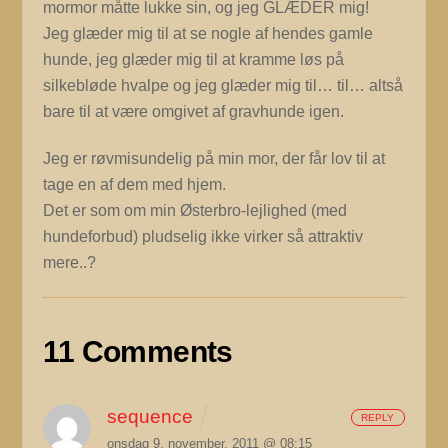
mormor måtte lukke sin, og jeg GLÆDER mig!
Jeg glæder mig til at se nogle af hendes gamle
hunde, jeg glæder mig til at kramme løs på
silkebløde hvalpe og jeg glæder mig til… til… altså
bare til at være omgivet af gravhunde igen.
Jeg er røvmisundelig på min mor, der får lov til at
tage en af dem med hjem.
Det er som om min Østerbro-lejlighed (med
hundeforbud) pludselig ikke virker så attraktiv
mere..?
11 Comments
sequence
REPLY
onsdag 9. november, 2011 @ 08:15