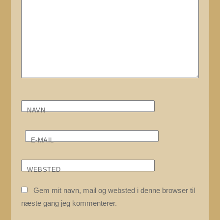
NAVN
E-MAIL
WEBSTED
Gem mit navn, mail og websted i denne browser til
næste gang jeg kommenterer.