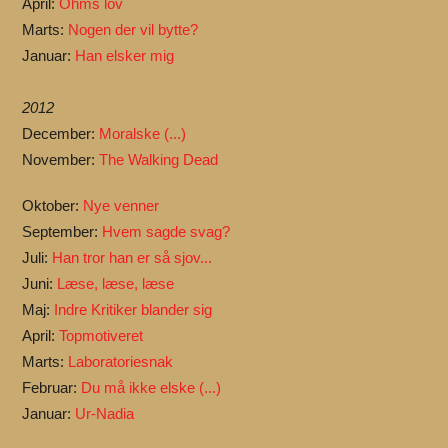
April:
Ohms lov
Marts:
Nogen der vil bytte?
Januar:
Han elsker mig
2012
December:
Moralske (...)
November:
The Walking Dead
Oktober:
Nye venner
September:
Hvem sagde svag?
Juli:
Han tror han er så sjov...
Juni:
Læse, læse, læse
Maj:
Indre Kritiker blander sig
April:
Topmotiveret
Marts:
Laboratoriesnak
Februar:
Du må ikke elske (...)
Januar:
Ur-Nadia