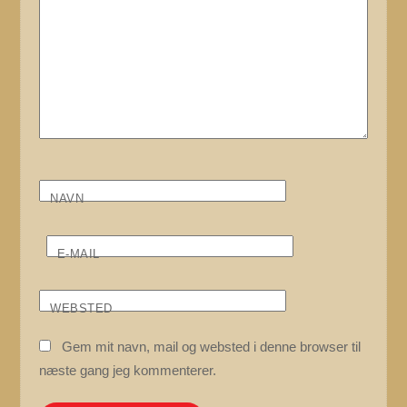
NAVN
E-MAIL
WEBSTED
Gem mit navn, mail og websted i denne browser til
næste gang jeg kommenterer.