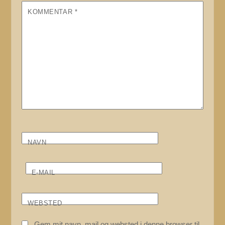
KOMMENTAR
*
NAVN
E-MAIL
WEBSTED
Gem mit navn, mail og websted i denne browser til