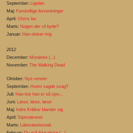
September:
Ligeløn
Maj:
Forskellige forventninger
April:
Ohms lov
Marts:
Nogen der vil bytte?
Januar:
Han elsker mig
2012
December:
Moralske (...)
November:
The Walking Dead
Oktober:
Nye venner
September:
Hvem sagde svag?
Juli:
Han tror han er så sjov...
Juni:
Læse, læse, læse
Maj:
Indre Kritiker blander sig
April:
Topmotiveret
Marts:
Laboratoriesnak
Februar:
Du må ikke elske (...)