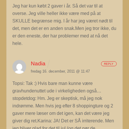
Jeg har kun købt 2 gaver i år. Så det var til at
overse. Jeg ville heller ikke være med på at
SKULLE begrænse mig. I år har jeg været nødt til
det, men det er en anden snak.Men jeg tror ikke, du
er den eneste, der har problemer med at nå det
hele.
Nadia
REPLY
fredag 16. december, 2011 @ 11:47
Topsi: Tak :) Hvis bare man kunne være
gravhundenuttet ude i virkeligheden også…
stopdetdog: Hm. Jeg er skeptisk, må jeg nok
indrømme. Men hvis jeg efter 8 shoppingture og 2
gaver mere læser om det igen, kan det være jeg
giver dig ret.Karina: JA! Det er SÅ irriterende. Men
jeg bliver glad for det til jul (og det gør de