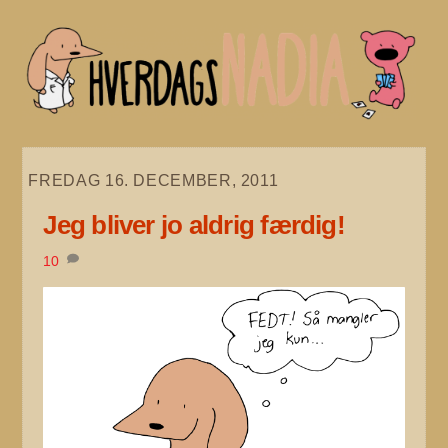
Skip
to
content
FREDAG 16. DECEMBER, 2011
Jeg bliver jo aldrig færdig!
10