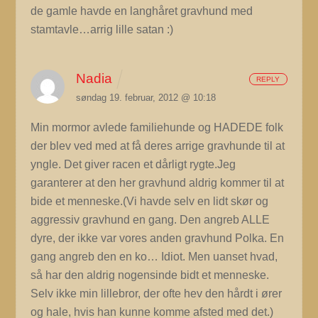
de gamle havde en langhåret gravhund med
stamtavle…arrig lille satan :)
Nadia
REPLY
søndag 19. februar, 2012 @ 10:18
Min mormor avlede familiehunde og HADEDE folk
der blev ved med at få deres arrige gravhunde til at
yngle. Det giver racen et dårligt rygte.Jeg
garanterer at den her gravhund aldrig kommer til at
bide et menneske.(Vi havde selv en lidt skør og
aggressiv gravhund en gang. Den angreb ALLE
dyre, der ikke var vores anden gravhund Polka. En
gang angreb den en ko… Idiot. Men uanset hvad,
så har den aldrig nogensinde bidt et menneske.
Selv ikke min lillebror, der ofte hev den hårdt i ører
og hale, hvis han kunne komme afsted med det.)