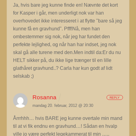
Ja, hvis bare jeg kunne finde en! Nævnte det kort
for Kasper i går, men underligt nok var han
overhovedet ikke interesseret i at flytte "bare så jeg
kunne få en gravhund". Pfff!Nå, men han
ombestemmer sig nok, når jeg har fundet den
perfekte lejlighed, og når han har indset, jeg nok
skal gå alle turene med den.Men indtil da:Er du nu
HELT sikker på, du ikke lige trænger til en lille
glathåret gravhund..? Carla har kun godt af lidt
selskab ;)
Rosanna
REPLY
mandag 20. februar, 2012 @ 20:30
Årrrhhh… hvis BARE jeg kunne overtale min mand
til at vi fik endnu en gravhund…! Sådan en hvalp
ville jo være perfekt legekammerat til min …..