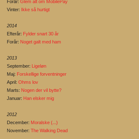
Forår:
Glem alt om MobilePay
Vinter:
Ikke så hurtigt
2014
Efterår:
Fylder snart 30 år
Forår:
Noget galt med ham
2013
September:
Ligeløn
Maj:
Forskellige forventninger
April:
Ohms lov
Marts:
Nogen der vil bytte?
Januar:
Han elsker mig
2012
December:
Moralske (...)
November:
The Walking Dead