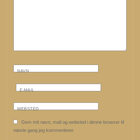
NAVN
E-MAIL
WEBSTED
Gem mit navn, mail og websted i denne browser til
næste gang jeg kommenterer.