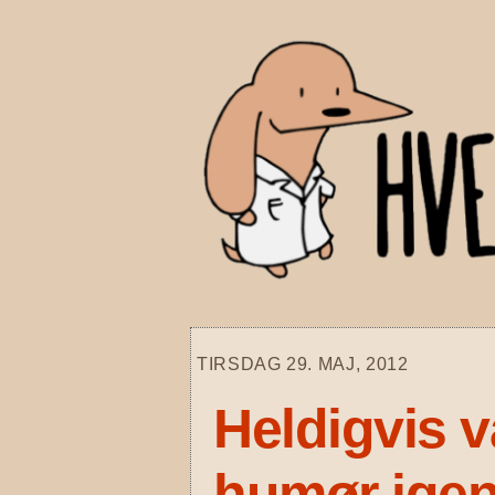
Skip
to
content
TIRSDAG 29. MAJ, 2012
Heldigvis v
humør ige