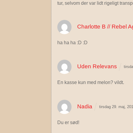
tur, selvom der var lidt rigeligt transpo
Charlotte B // Rebel A
ha ha ha :D :D
Uden Relevans
tirsd
En kasse kun med melon? vildt.
Nadia
tirsdag 29. maj, 2
Du er sød!