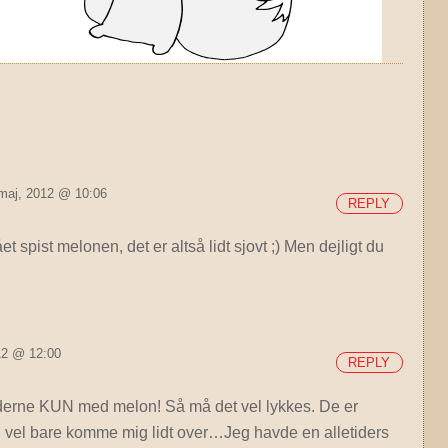
 maj, 2012 @ 10:06
REPLY
 spist melonen, det er altså lidt sjovt ;) Men dejligt du
012 @ 12:00
REPLY
siderne KUN med melon! Så må det vel lykkes. De er
g vel bare komme mig lidt over…Jeg havde en alletiders