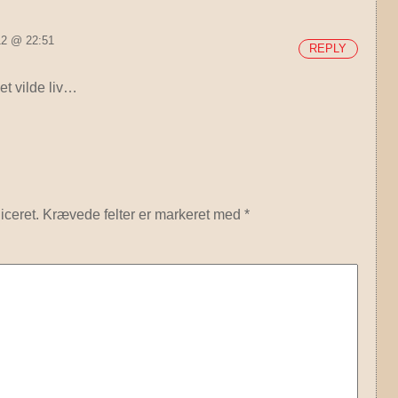
012 @ 22:51
REPLY
et vilde liv…
iceret.
Krævede felter er markeret med
*