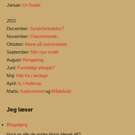
Januar:
Ur-Nadia
2011
December:
Syndsforladelse?
November:
Charmerende...
Oktober:
Alene på universitetet
September:
Min nye mobil
August:
Rengøring
Juni:
Fremtidigt arbejde?
Maj:
Klip fra i lørdags
April:
Is i Hellerup
Marts:
Kedsomhed
og
Mådehold
Jeg læser
Blogsbjerg
Hvor er alle de andre blogs blevet af!?