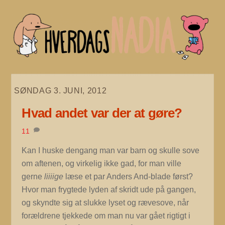
Skip
to
content
SØNDAG 3. JUNI, 2012
Hvad andet var der at gøre?
11
Kan I huske dengang man var barn og skulle sove
om aftenen, og virkelig ikke gad, for man ville
gerne
liiiige
læse et par Anders And-blade først?
Hvor man frygtede lyden af skridt ude på gangen,
og skyndte sig at slukke lyset og rævesove, når
forældrene tjekkede om man nu var gået rigtigt i