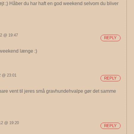
r højt ;) Håber du har haft en god weekend selvom du bliver
012 @ 19:47
REPLY
e weekend længe :)
12 @ 23:01
REPLY
– bare vent til jeres små gravhundehvalpe gør det samme
012 @ 19:20
REPLY