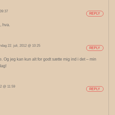
 09:37
REPLY
, hva.
ndag 22. juli, 2012 @ 10:25
REPLY
e. Og jeg kan kun alt for godt sætte mig ind i det – min
dag!
12 @ 11:59
REPLY