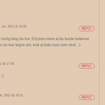
 juli, 2012 @ 15:06
REPLY
en herlig blog du har :DSynes mere at du burde belønne
en du kan tegne om, end at bide ham som straf.. :)
012 @ 17:05
REPLY
 ;)
uli, 2012 @ 18:31
REPLY