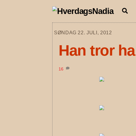
Skip
Se
to
content
SØNDAG 22. JULI, 2012
Han tror h
16