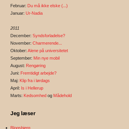
Februar:
Du må ikke elske (...)
Januar:
Ur-Nadia
2011
December:
Syndsforladelse?
November:
Charmerende...
Oktober:
Alene på universitetet
September:
Min nye mobil
August:
Rengøring
Juni:
Fremtidigt arbejde?
Maj:
Klip fra i lørdags
April:
Is i Hellerup
Marts:
Kedsomhed
og
Mådehold
Jeg læser
Blogsbjerg