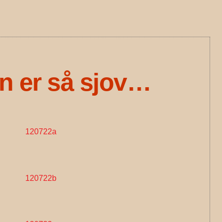
arch
an er så sjov…