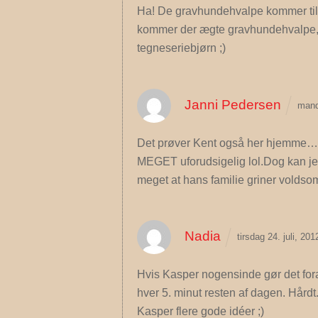
Ha! De gravhundehvalpe kommer til a
kommer der ægte gravhundehvalpe,
tegneseriebjørn ;)
Janni Pedersen
mand
Det prøver Kent også her hjemme… D
MEGET uforudsigelig lol.Dog kan 
meget at hans familie griner voldsomt
Nadia
tirsdag 24. juli, 20
Hvis Kasper nogensinde gør det foran
hver 5. minut resten af dagen. Hård
Kasper flere gode idéer ;)