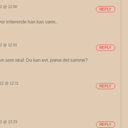
012 @ 12:00
REPLY
or irriterende han kan være.
012 @ 12:01
REPLY
am som straf. Du kan evt. prøve det samme?
012 @ 12:11
REPLY
012 @ 13:23
REPLY