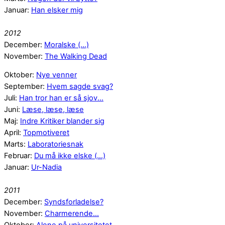
Januar:
Han elsker mig
2012
December:
Moralske (...)
November:
The Walking Dead
Oktober:
Nye venner
September:
Hvem sagde svag?
Juli:
Han tror han er så sjov...
Juni:
Læse, læse, læse
Maj:
Indre Kritiker blander sig
April:
Topmotiveret
Marts:
Laboratoriesnak
Februar:
Du må ikke elske (...)
Januar:
Ur-Nadia
2011
December:
Syndsforladelse?
November:
Charmerende...