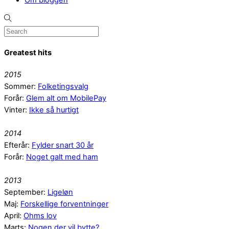
Om bloggen
Greatest hits
2015
Sommer:
Folketingsvalg
Forår:
Glem alt om MobilePay
Vinter:
Ikke så hurtigt
2014
Efterår:
Fylder snart 30 år
Forår:
Noget galt med ham
2013
September:
Ligeløn
Maj:
Forskellige forventninger
April:
Ohms lov
Marts:
Nogen der vil bytte?