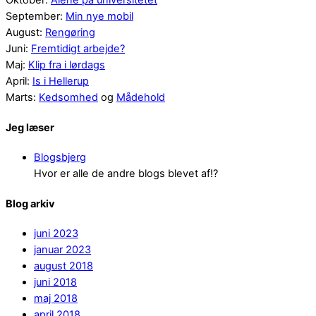
Oktober:
Alene på universitetet
September:
Min nye mobil
August:
Rengøring
Juni:
Fremtidigt arbejde?
Maj:
Klip fra i lørdags
April:
Is i Hellerup
Marts:
Kedsomhed
og
Mådehold
Jeg læser
Blogsbjerg
Hvor er alle de andre blogs blevet af!?
Blog arkiv
juni 2023
januar 2023
august 2018
juni 2018
maj 2018
april 2018