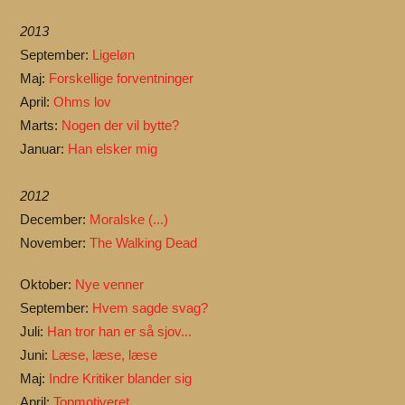
2013
September:
Ligeløn
Maj:
Forskellige forventninger
April:
Ohms lov
Marts:
Nogen der vil bytte?
Januar:
Han elsker mig
2012
December:
Moralske (...)
November:
The Walking Dead
Oktober:
Nye venner
September:
Hvem sagde svag?
Juli:
Han tror han er så sjov...
Juni:
Læse, læse, læse
Maj:
Indre Kritiker blander sig
April:
Topmotiveret