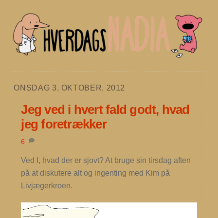
Skip
to
content
ONSDAG 3. OKTOBER, 2012
Jeg ved i hvert fald godt, hvad
jeg foretrækker
6
Ved I, hvad der er sjovt? At bruge sin tirsdag aften
på at diskutere alt og ingenting med Kim på
Livjægerkroen.