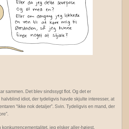
ar sammen. Det blev sindssygt flot. Og det er
lvblind idiot, der tydeligvis havde skjulte interesser, at
aren “ikke nok detaljer”. Svin. Tydeligvis en mand, der
ore”.
 konkurrencementalitet, jeg elsker aller-højest.