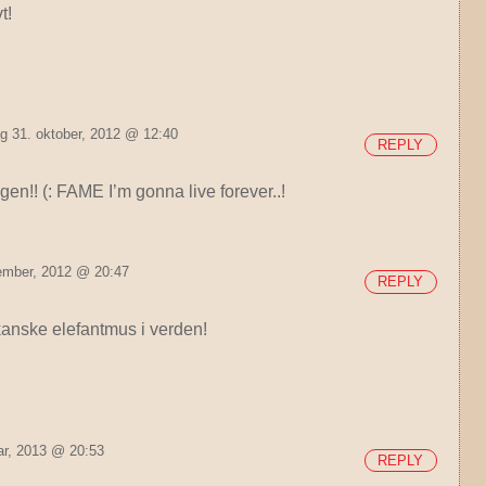
t!
g 31. oktober, 2012 @ 12:40
REPLY
n!! (: FAME I’m gonna live forever..!
ember, 2012 @ 20:47
REPLY
kanske elefantmus i verden!
uar, 2013 @ 20:53
REPLY