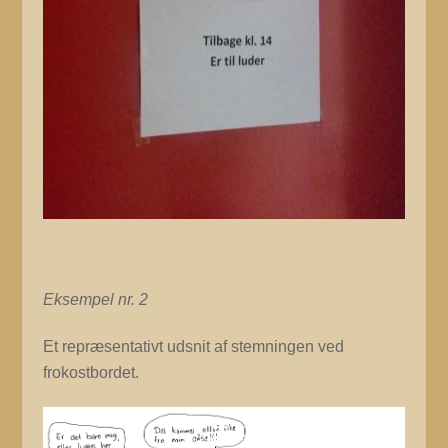
Eksempel nr. 2
Et repræsentativt udsnit af stemningen ved
frokostbordet.