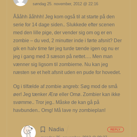
søndag 25. november, 2012 @ 22:16
Åååhh ååhhh! Jeg kom også til at starte på den
serie for 14 dage siden.. Slukkede efter scenen
med den lille pige, der vender sig om og er en
zombie – du ved, 2 minutter inde i førte afsnit? Der
gik en halv time før jeg turde tænde igen og nu er
jeg i gang med 3 sæson på nettet…. Men man
vænner sig ligsom til zombierne. Nu kan jeg
næsten se et helt afsnit uden en pude for hovedet.
Og i tilfælde af zombie angreb: Søg mod de små
øer! Jeg tænker Ærø eller Omø. Zombier kan ikke
svømme.. Tror jeg.. Måske de kan gå på
havbunden.. Omg! Må lave ny zombieplan!
Nadia
REPLY