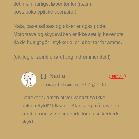
det, man hurtigst løber tør for (især i
postapokalyptiske scenarier).
Nåja, baseballbats og økser er også gode.
Motorsave og skydevåben er ikke særlig bevendte,
da de hurtigt går i stykker eller løber tør for ammo.
(ok, jeg er zombienørd! Jeg indrømmer det!!)
Nadia
REPLY
mandag 3. december, 2012 @ 21:51
Badekar? Jamen bliver vandet så ikke
bakteriefyldt?
Økser… Klart. Jeg må have en
zombie-nød-økse liggende for en sikkerheds
skyld.