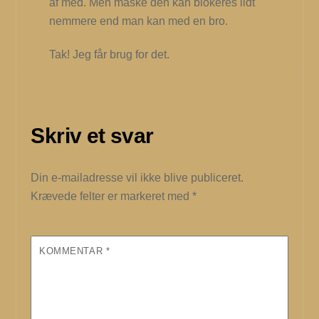
af med. Men måske den kan blokeres lidt
nemmere end man kan med en bro.
Tak! Jeg får brug for det.
Skriv et svar
Din e-mailadresse vil ikke blive publiceret.
Krævede felter er markeret med
*
KOMMENTAR
*