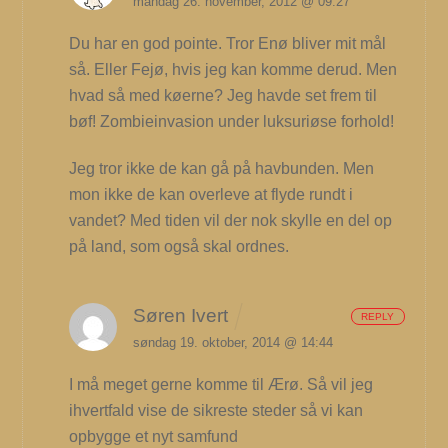
mandag 26. november, 2012 @ 09:27
Du har en god pointe. Tror Enø bliver mit mål
så. Eller Fejø, hvis jeg kan komme derud. Men
hvad så med køerne? Jeg havde set frem til
bøf! Zombieinvasion under luksuriøse forhold!
Jeg tror ikke de kan gå på havbunden. Men
mon ikke de kan overleve at flyde rundt i
vandet? Med tiden vil der nok skylle en del op
på land, som også skal ordnes.
Søren Ivert
REPLY
søndag 19. oktober, 2014 @ 14:44
I må meget gerne komme til Ærø.
Så vil jeg
ihvertfald vise de sikreste steder så vi kan
opbygge et nyt samfund