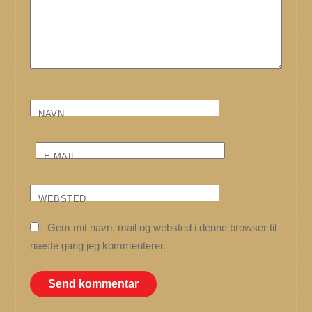
NAVN
E-MAIL
WEBSTED
Gem mit navn, mail og websted i denne browser til
næste gang jeg kommenterer.