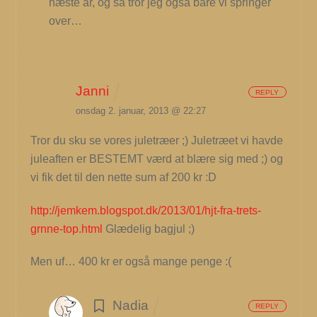
næste år, og så tror jeg også bare vi springer
over…
Janni
REPLY
onsdag 2. januar, 2013 @ 22:27
Tror du sku se vores juletræer ;) Juletræet vi havde
juleaften er BESTEMT værd at blære sig med ;) og
vi fik det til den nette sum af 200 kr :D
http://jemkem.blogspot.dk/2013/01/hjt-fra-trets-
grnne-top.html
Glædelig bagjul ;)
Men uf… 400 kr er også mange penge :(
Nadia
REPLY