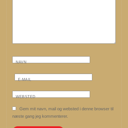
NAVN
E-MAIL
WEBSTED
Gem mit navn, mail og websted i denne browser til
næste gang jeg kommenterer.