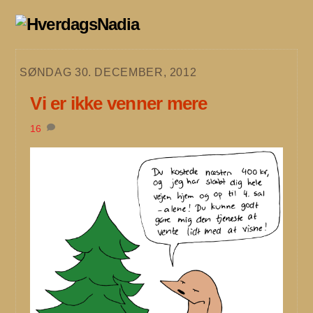
Skip
to
content
SØNDAG 30. DECEMBER, 2012
Vi er ikke venner mere
16