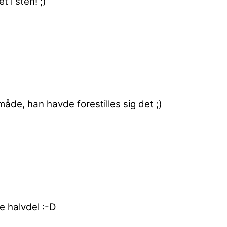
 i sten! ;)
åde, han havde forestilles sig det ;)
 halvdel :-D