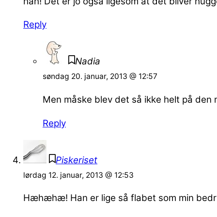
hah! Det er jo også ligesom at det bliver hugget
Reply
Nadia
søndag 20. januar, 2013 @ 12:57
Men måske blev det så ikke helt på den m
Reply
Piskeriset
lørdag 12. januar, 2013 @ 12:53
Hæhæhæ! Han er lige så flabet som min bedre