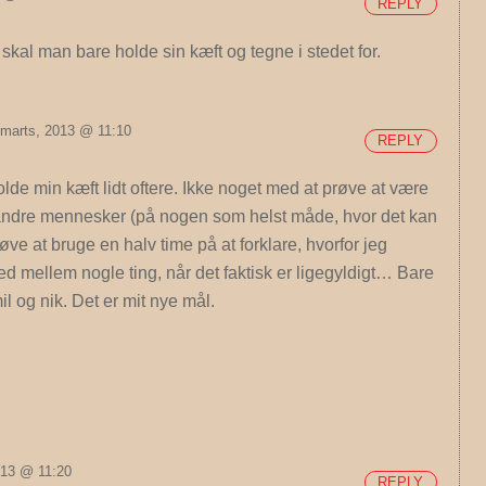
REPLY
skal man bare holde sin kæft og tegne i stedet for.
 marts, 2013 @ 11:10
REPLY
holde min kæft lidt oftere. Ikke noget med at prøve at være
 andre mennesker (på nogen som helst måde, hvor det kan
øve at bruge en halv time på at forklare, hvorfor jeg
ed mellem nogle ting, når det faktisk er ligegyldigt… Bare
l og nik. Det er mit nye mål.
013 @ 11:20
REPLY