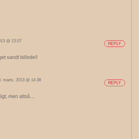
013 @ 13:07
REPLY
et sandt billede!!
. marts, 2013 @ 14:38
REPLY
digt, men altså…