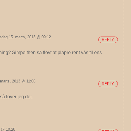
redag 15. marts, 2013 @ 09:12
REPLY
ning? Simpelthen så flovt at plapre rent vås til ens
 marts, 2013 @ 11:06
REPLY
så lover jeg det.
3 @ 10:28