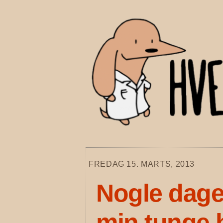
Skip
to
content
FREDAG 15. MARTS, 2013
Nogle dage
min tunge h