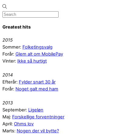
Greatest hits
2015
Sommer:
Folketingsvalg
Forår:
Glem alt om MobilePay
Vinter:
Ikke så hurtigt
2014
Efterår:
Fylder snart 30 år
Forår:
Noget galt med ham
2013
September:
Ligeløn
Maj:
Forskellige forventninger
April:
Ohms lov
Marts:
Nogen der vil bytte?