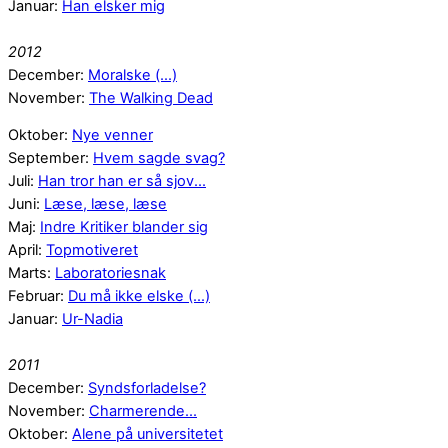
Januar:
Han elsker mig
2012
December:
Moralske (...)
November:
The Walking Dead
Oktober:
Nye venner
September:
Hvem sagde svag?
Juli:
Han tror han er så sjov...
Juni:
Læse, læse, læse
Maj:
Indre Kritiker blander sig
April:
Topmotiveret
Marts:
Laboratoriesnak
Februar:
Du må ikke elske (...)
Januar:
Ur-Nadia
2011
December:
Syndsforladelse?
November:
Charmerende...
Oktober:
Alene på universitetet