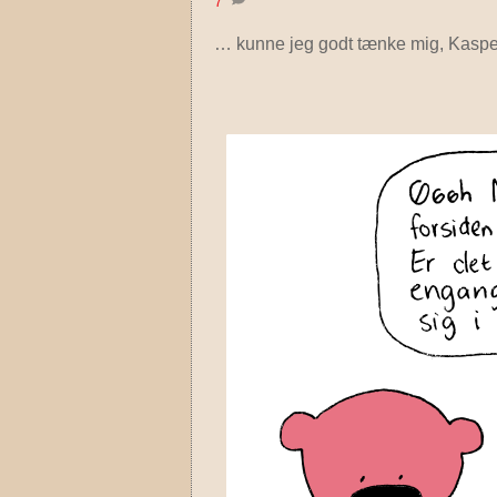
7
… kunne jeg godt tænke mig, Kasper f