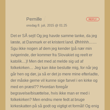
Pernille
REPLY
onsdag 8. juli, 2015 @ 01:25
Det er SÅ sejt! Og jeg havde samme tanke, da jeg
læste, at Danmark er et kristent land. Øhhhhh……
Sgu ikke nogen af dem jeg kender (på nær min
svigerinde, der kommer fra Slovakiet og reelt er
katolik…)!
Men det med at melde sig ud af
folkekirken… Jeg kan ikke beslutte mig, for når jeg
går hen og dør, ja så er det jo mere mine efterladte,
der måske gerne vil kunne sige farvel i en kirke og
med en præst?? Hvordan foregår
begravelse/bisættelse, hvis ikke man er med i
folkekirken?
Men endnu mere fedt at bruge
kirkeskatten på så godt og vigtigt et formål!
Og enig