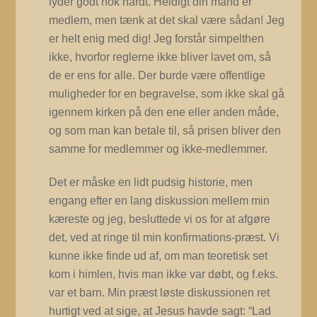
lyder godt nok hårdt. Heldigt din mand er
medlem, men tænk at det skal være sådan! Jeg
er helt enig med dig! Jeg forstår simpelthen
ikke, hvorfor reglerne ikke bliver lavet om, så
de er ens for alle.
Der burde være offentlige
muligheder for en begravelse, som ikke skal gå
igennem kirken på den ene eller anden måde,
og som man kan betale til, så prisen bliver den
samme for medlemmer og ikke-medlemmer.
Det er måske en lidt pudsig historie, men
engang efter en lang diskussion mellem min
kæreste og jeg, besluttede vi os for at afgøre
det, ved at ringe til min konfirmations-præst. Vi
kunne ikke finde ud af, om man teoretisk set
kom i himlen, hvis man ikke var døbt, og f.eks.
var et barn.
Min præst løste diskussionen ret
hurtigt ved at sige, at Jesus havde sagt: “Lad