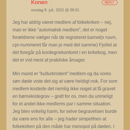
Konen
REPLY
onsdag 8. juli, 2015 @ 09:01
Jeg har aldrig været medlem af folkekirken – nej,
man er ikke “automatisk medlem”, det er noget
forældrene vælger når de registreret barnet(s navn,
cpr-nummeret får man jo med det samme) Fjollet at
det foregår på kordegnekontoret i en kirkebog, men
det er vist mest af praktiske årsager.
Min mand er “kulturkristent” medlem og da vores
søn døde viste det sig at være heldigt nok. For som
medlem kostede det nemlig ikke noget at få gravet
en børnekistegrav – godt for os, men da urimeligt
for et andet ikke-medlems par i samme situation.
Jeg blev virkelig harm, for selve begravelsen burde
da være ens for alle – jeg hader simpelthen at
folkekirken på den måde har monopol på døden. I