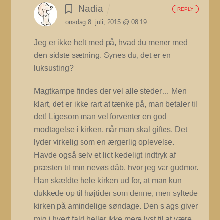
Nadia
REPLY
onsdag 8. juli, 2015 @ 08:19
Jeg er ikke helt med på, hvad du mener med
den sidste sætning. Synes du, det er en
luksusting?
Magtkampe findes der vel alle steder… Men
klart, det er ikke rart at tænke på, man betaler til
det!
Ligesom man vel forventer en god
modtagelse i kirken, når man skal giftes. Det
lyder virkelig som en ærgerlig oplevelse.
Havde også selv et lidt kedeligt indtryk af
præsten til min nevøs dåb, hvor jeg var gudmor.
Han skældte hele kirken ud for, at man kun
dukkede op til højtider som denne, men syltede
kirken på amindelige søndage. Den slags giver
mig i hvert fald heller ikke mere lyst til at være