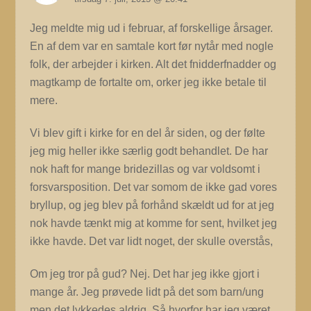
Jeg meldte mig ud i februar, af forskellige årsager.
En af dem var en samtale kort før nytår med nogle
folk, der arbejder i kirken. Alt det fnidderfnadder og
magtkamp de fortalte om, orker jeg ikke betale til
mere.
Vi blev gift i kirke for en del år siden, og der følte
jeg mig heller ikke særlig godt behandlet. De har
nok haft for mange bridezillas og var voldsomt i
forsvarsposition. Det var somom de ikke gad vores
bryllup, og jeg blev på forhånd skældt ud for at jeg
nok havde tænkt mig at komme for sent, hvilket jeg
ikke havde. Det var lidt noget, der skulle overstås,
Om jeg tror på gud? Nej. Det har jeg ikke gjort i
mange år. Jeg prøvede lidt på det som barn/ung
men det lykkedes aldrig. Så hvorfor har jeg været