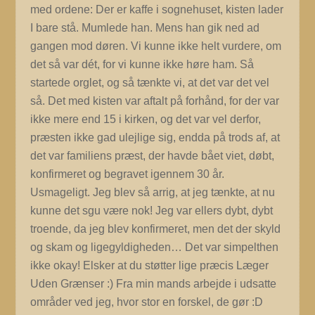
med ordene: Der er kaffe i sognehuset, kisten lader
I bare stå. Mumlede han. Mens han gik ned ad
gangen mod døren. Vi kunne ikke helt vurdere, om
det så var dét, for vi kunne ikke høre ham. Så
startede orglet, og så tænkte vi, at det var det vel
så. Det med kisten var aftalt på forhånd, for der var
ikke mere end 15 i kirken, og det var vel derfor,
præsten ikke gad ulejlige sig, endda på trods af, at
det var familiens præst, der havde bået viet, døbt,
konfirmeret og begravet igennem 30 år.
Usmageligt. Jeg blev så arrig, at jeg tænkte, at nu
kunne det sgu være nok! Jeg var ellers dybt, dybt
troende, da jeg blev konfirmeret, men det der skyld
og skam og ligegyldigheden… Det var simpelthen
ikke okay!
Elsker at du støtter lige præcis Læger
Uden Grænser :) Fra min mands arbejde i udsatte
områder ved jeg, hvor stor en forskel, de gør :D