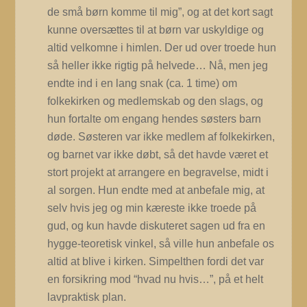
de små børn komme til mig”, og at det kort sagt
kunne oversættes til at børn var uskyldige og
altid velkomne i himlen. Der ud over troede hun
så heller ikke rigtig på helvede…
Nå, men jeg
endte ind i en lang snak (ca. 1 time) om
folkekirken og medlemskab og den slags, og
hun fortalte om engang hendes søsters barn
døde. Søsteren var ikke medlem af folkekirken,
og barnet var ikke døbt, så det havde været et
stort projekt at arrangere en begravelse, midt i
al sorgen. Hun endte med at anbefale mig, at
selv hvis jeg og min kæreste ikke troede på
gud, og kun havde diskuteret sagen ud fra en
hygge-teoretisk vinkel, så ville hun anbefale os
altid at blive i kirken. Simpelthen fordi det var
en forsikring mod “hvad nu hvis…”, på et helt
lavpraktisk plan.