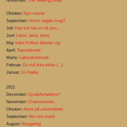
November:
The Walking Dead
Oktober:
Nye venner
September:
Hvem sagde svag?
Juli:
Han tror han er så sjov...
Juni:
Læse, læse, læse
Maj:
Indre Kritiker blander sig
April:
Topmotiveret
Marts:
Laboratoriesnak
Februar:
Du må ikke elske (...)
Januar:
Ur-Nadia
2011
December:
Syndsforladelse?
November:
Charmerende...
Oktober:
Alene på universitetet
September:
Min nye mobil
August:
Rengøring