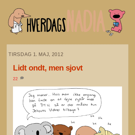
Skip
to
content
TIRSDAG 1. MAJ, 2012
Lidt ondt, men sjovt
22