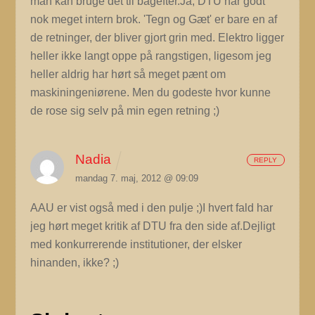
man kan bruge det til bagefter.Ja, DTU har godt
nok meget intern brok. 'Tegn og Gæt' er bare en af
de retninger, der bliver gjort grin med. Elektro ligger
heller ikke langt oppe på rangstigen, ligesom jeg
heller aldrig har hørt så meget pænt om
maskiningeniørene. Men du godeste hvor kunne
de rose sig selv på min egen retning ;)
Nadia
REPLY
mandag 7. maj, 2012 @ 09:09
AAU er vist også med i den pulje ;)I hvert fald har
jeg hørt meget kritik af DTU fra den side af.Dejligt
med konkurrerende institutioner, der elsker
hinanden, ikke? ;)