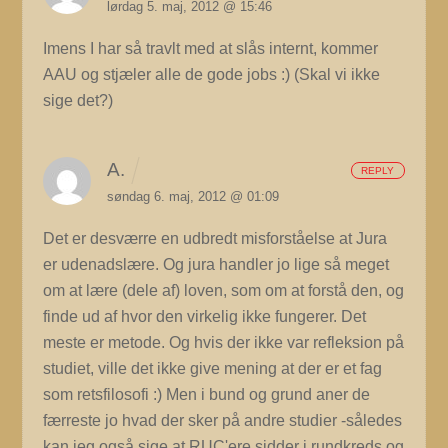
lørdag 5. maj, 2012 @ 15:46
Imens I har så travlt med at slås internt, kommer
AAU og stjæler alle de gode jobs :) (Skal vi ikke
sige det?)
A.
REPLY
søndag 6. maj, 2012 @ 01:09
Det er desværre en udbredt misforståelse at Jura
er udenadslære. Og jura handler jo lige så meget
om at lære (dele af) loven, som om at forstå den, og
finde ud af hvor den virkelig ikke fungerer. Det
meste er metode. Og hvis der ikke var refleksion på
studiet, ville det ikke give mening at der er et fag
som retsfilosofi :) Men i bund og grund aner de
færreste jo hvad der sker på andre studier -således
kan jeg også sige at RUC'ere sidder i rundkreds og