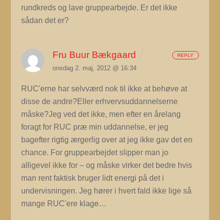
rundkreds og lave gruppearbejde. Er det ikke
sådan det er?
Fru Buur Bækgaard
REPLY
onsdag 2. maj, 2012 @ 16:34
RUC'erne har selvværd nok til ikke at behøve at
disse de andre?Eller erhvervsuddannelserne
måske?Jeg ved det ikke, men efter en årelang
foragt for RUC præ min uddannelse, er jeg
bagefter rigtig ærgerlig over at jeg ikke gav det en
chance. For gruppearbejdet slipper man jo
alligevel ikke for – og måske virker det bedre hvis
man rent faktisk bruger lidt energi på det i
undervisningen. Jeg hører i hvert fald ikke lige så
mange RUC'ere klage…